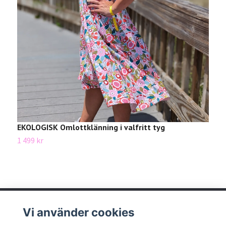
E
1
EKOLOGISK Omlottklänning i valfritt tyg
1 499 kr
Vi använder cookies