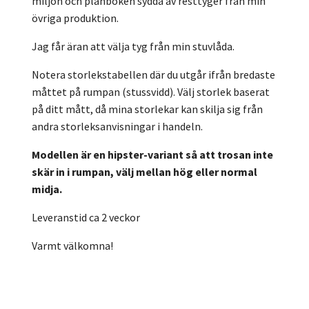
miljön och plånboken sydda av resttyger från min
övriga produktion.
Jag får äran att välja tyg från min stuvlåda.
Notera storlekstabellen där du utgår ifrån bredaste
måttet på rumpan (stussvidd). Välj storlek baserat
på ditt mått, då mina storlekar kan skilja sig från
andra storleksanvisningar i handeln.
Modellen är en hipster-variant så att trosan inte
skär in i rumpan, välj mellan hög eller normal
midja.
Leveranstid ca 2 veckor
Varmt välkomna!