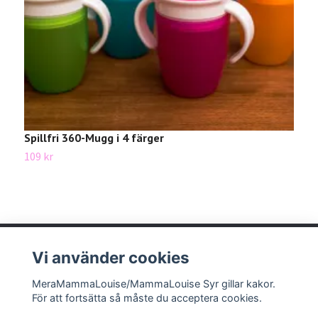
Spillfri 360-Mugg i 4 färger
S
109 kr
6
Vi använder cookies
MeraMammaLouise/MammaLouise Syr gillar kakor.
Läs mer
För att fortsätta så måste du acceptera cookies.