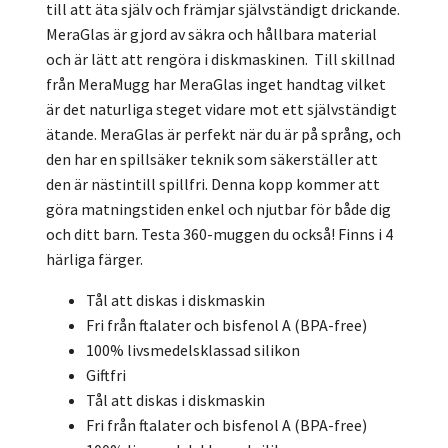
till att äta själv och främjar självständigt drickande.
MeraGlas är gjord av säkra och hållbara material
och är lätt att rengöra i diskmaskinen. Till skillnad
från MeraMugg har MeraGlas inget handtag vilket
är det naturliga steget vidare mot ett självständigt
ätande. MeraGlas är perfekt när du är på språng, och
den har en spillsäker teknik som säkerställer att
den är nästintill spillfri. Denna kopp kommer att
göra matningstiden enkel och njutbar för både dig
och ditt barn. Testa 360-muggen du också! Finns i 4
härliga färger.
Tål att diskas i diskmaskin
Fri från ftalater och bisfenol A (BPA-free)
100% livsmedelsklassad silikon
Giftfri
Tål att diskas i diskmaskin
Fri från ftalater och bisfenol A (BPA-free)