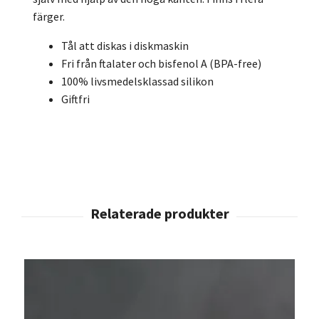
färger.
Tål att diskas i diskmaskin
Fri från ftalater och bisfenol A (BPA-free)
100% livsmedelsklassad silikon
Giftfri