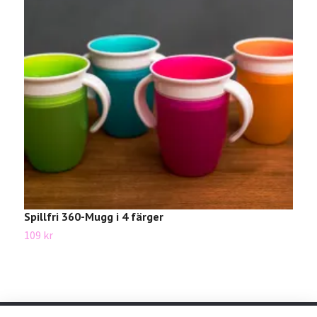
Spillfri 360-Mugg i 4 färger
B
109 kr
1