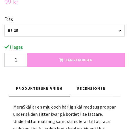
99 kr
Färg
BEIGE
I lager.
LÄGG I KORGEN
PRODUKTBESKRIVNING
RECENSIONER
MeraSkål är en mjuk och härlig skål med sugproppar
under så den sitter kvar på bordet lite lättare.
Underlättar matning samt stimulerar till att äta
själv med hjälp av den höga kanten. Finns i flera