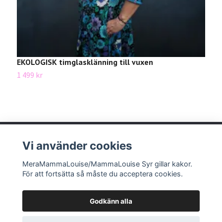
EKOLOGISK timglasklänning till vuxen
P
1 499 kr
3
Vi använder cookies
MeraMammaLouise/MammaLouise Syr gillar kakor.
Läs mer
För att fortsätta så måste du acceptera cookies.
Godkänn alla