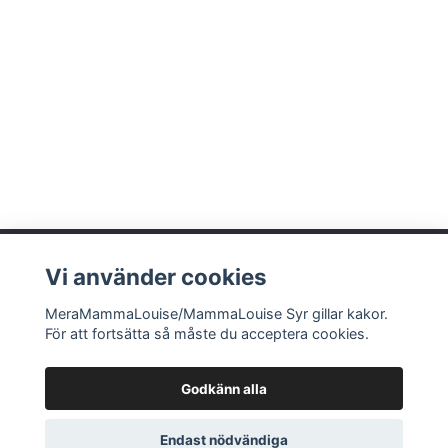
E
1
Vi använder cookies
MeraMammaLouise/MammaLouise Syr gillar kakor.
Läs mer
För att fortsätta så måste du acceptera cookies.
Godkänn alla
© 2026 MammaLouise Syr
Endast nödvändiga